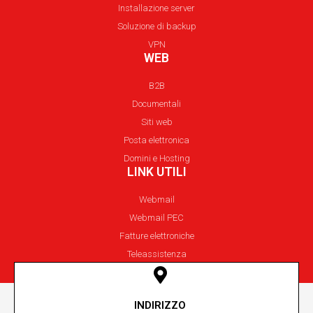
Installazione server
Soluzione di backup
VPN
WEB
B2B
Documentali
Siti web
Posta elettronica
Domini e Hosting
LINK UTILI
Webmail
Webmail PEC
Fatture elettroniche
Teleassistenza
INDIRIZZO