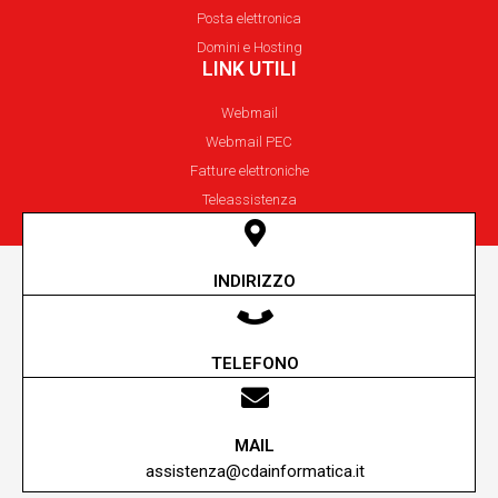
Posta elettronica
Domini e Hosting
LINK UTILI
Webmail
Webmail PEC
Fatture elettroniche
Teleassistenza
INDIRIZZO
Via Unione Sovietica 5-7/A Reggio Emilia
TELEFONO
+39 0522 305200
MAIL
assistenza@cdainformatica.it