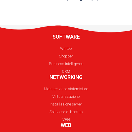
SOFTWARE
Wintop
Shopper
Business Intelligence
CRM
NETWORKING
Manutenzione sistemistica
Virtualizzazione
Installazione server
Soluzione di backup
VPN
WEB