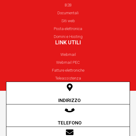
B2B
Documentali
Siti web
Posta elettronica
Domini e Hosting
LINK UTILI
Webmail
Webmail PEC
Fatture elettroniche
Teleassistenza
INDIRIZZO
Via Unione Sovietica 5-7/A Reggio Emilia
TELEFONO
+39 0522 305200