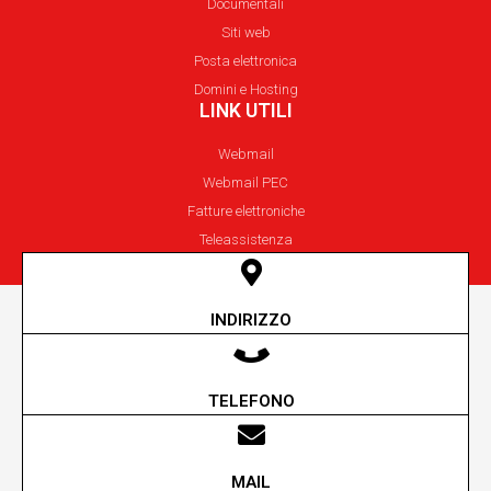
Documentali
Siti web
Posta elettronica
Domini e Hosting
LINK UTILI
Webmail
Webmail PEC
Fatture elettroniche
Teleassistenza
INDIRIZZO
Via Unione Sovietica 5-7/A Reggio Emilia
TELEFONO
+39 0522 305200
MAIL