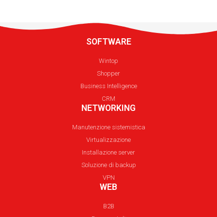
SOFTWARE
Wintop
Shopper
Business Intelligence
CRM
NETWORKING
Manutenzione sistemistica
Virtualizzazione
Installazione server
Soluzione di backup
VPN
WEB
B2B