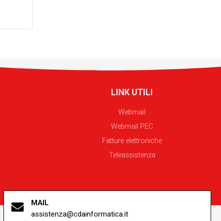
LINK UTILI
Webmail
Webmail PEC
Fatture elettroniche
Teleassistenza
MAIL
assistenza@cdainformatica.it