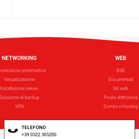
NETWORKING
WEB
utenzione sistemistica
B2B
Virtualizzazione
Documentali
Installazione server
Siti web
Soluzione di backup
Posta elettronica
VPN
Domini e Hosting
TELEFONO
+39 0522 305200