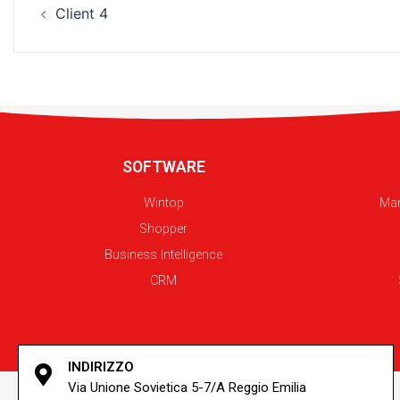
Client 4
SOFTWARE
Wintop
Man
Shopper
Business Intelligence
CRM
INDIRIZZO
Via Unione Sovietica 5-7/A Reggio Emilia